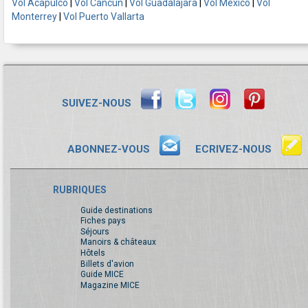
Vol Acapulco
|
Vol Cancun
|
Vol Guadalajara
|
Vol Mexico
|
Vol
Monterrey
|
Vol Puerto Vallarta
SUIVEZ-NOUS
ABONNEZ-VOUS
ECRIVEZ-NOUS
RUBRIQUES
Guide destinations
Fiches pays
Séjours
Manoirs & châteaux
Hôtels
Billets d'avion
Guide MICE
Magazine MICE