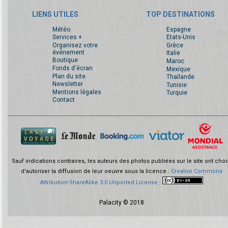
LIENS UTILES
TOP DESTINATIONS
Météo
Espagne
Services +
Etats-Unis
Organisez votre
Grèce
événement
Italie
Boutique
Maroc
Fonds d'écran
Mexique
Plan du site
Thaïlande
Newsletter
Tunisie
Mentions légales
Turquie
Contact
Sauf indications contraires, les auteurs des photos publiées sur le site ont choi
d'autoriser la diffusion de leur oeuvre sous la licence :
Creative Commons
Attribution-ShareAlike 3.0 Unported License
:
Palacity © 2018