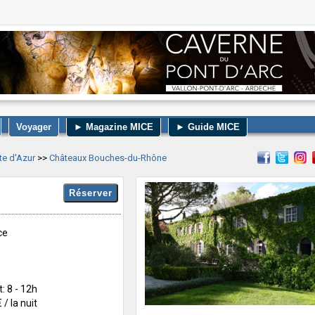
Voyager
► Magazine MICE
► Guide MICE
te d'Azur
>>
Châteaux Bouches-du-Rhône
e ‎
: 8 - 12h
 / la nuit