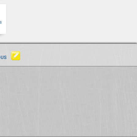
s
OUS