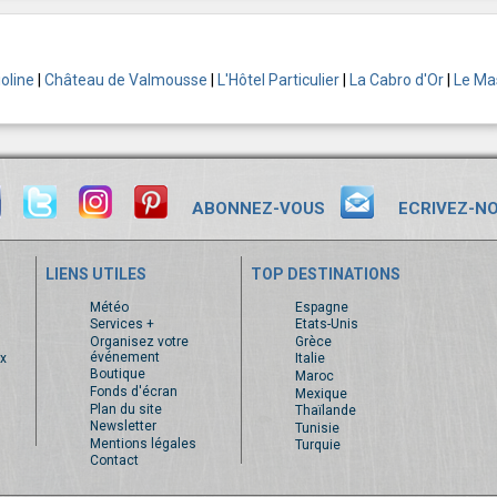
oline
|
Château de Valmousse
|
L'Hôtel Particulier
|
La Cabro d'Or
|
Le Ma
ABONNEZ-VOUS
ECRIVEZ-N
LIENS UTILES
TOP DESTINATIONS
s
Météo
Espagne
Services +
Etats-Unis
Organisez votre
Grèce
événement
x
Italie
Boutique
Maroc
Fonds d'écran
Mexique
Plan du site
Thaïlande
Newsletter
Tunisie
Mentions légales
Turquie
Contact