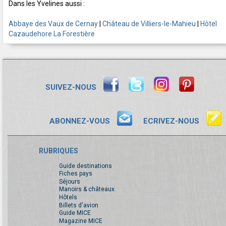
Dans les Yvelines aussi :
Abbaye des Vaux de Cernay
|
Château de Villiers-le-Mahieu
|
Hôtel
Cazaudehore La Forestière
SUIVEZ-NOUS
ABONNEZ-VOUS
ECRIVEZ-NOUS
RUBRIQUES
Guide destinations
Fiches pays
Séjours
Manoirs & châteaux
Hôtels
Billets d'avion
Guide MICE
Magazine MICE