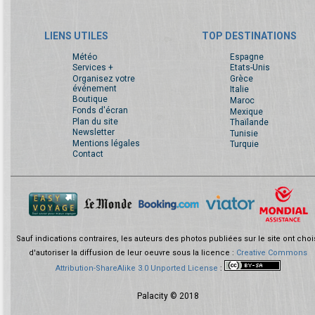
LIENS UTILES
TOP DESTINATIONS
Météo
Espagne
Services +
Etats-Unis
Organisez votre
Grèce
événement
Italie
Boutique
Maroc
Fonds d'écran
Mexique
Plan du site
Thaïlande
Newsletter
Tunisie
Mentions légales
Turquie
Contact
Sauf indications contraires, les auteurs des photos publiées sur le site ont choi
d'autoriser la diffusion de leur oeuvre sous la licence :
Creative Commons
Attribution-ShareAlike 3.0 Unported License
:
Palacity © 2018