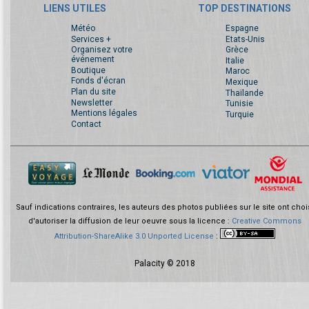
LIENS UTILES
TOP DESTINATIONS
Météo
Espagne
Services +
Etats-Unis
Organisez votre
Grèce
événement
Italie
Boutique
Maroc
Fonds d'écran
Mexique
Plan du site
Thaïlande
Newsletter
Tunisie
Mentions légales
Turquie
Contact
Sauf indications contraires, les auteurs des photos publiées sur le site ont choi
d'autoriser la diffusion de leur oeuvre sous la licence :
Creative Commons
Attribution-ShareAlike 3.0 Unported License
:
Palacity © 2018