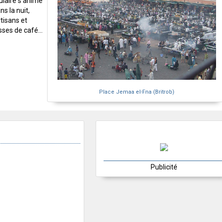
ulaire s'anime
ns la nuit,
tisans et
sses de café...
Place Jemaa el-Fna (Britrob)
Publicité