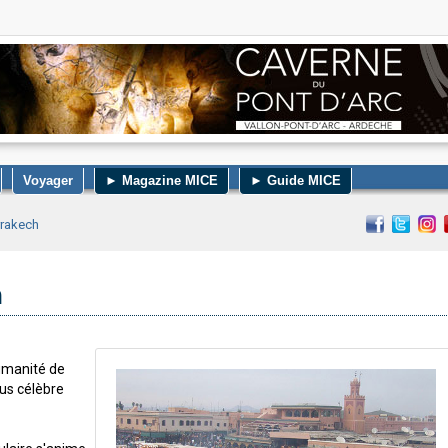
Voyager
► Magazine MICE
► Guide MICE
rrakech
a
humanité de
lus célèbre