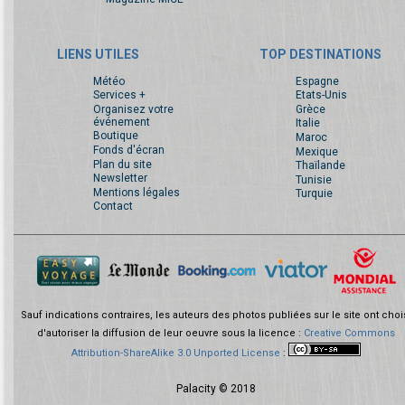
LIENS UTILES
TOP DESTINATIONS
Météo
Espagne
Services +
Etats-Unis
Organisez votre
Grèce
événement
Italie
Boutique
Maroc
Fonds d'écran
Mexique
Plan du site
Thaïlande
Newsletter
Tunisie
Mentions légales
Turquie
Contact
Sauf indications contraires, les auteurs des photos publiées sur le site ont choi
d'autoriser la diffusion de leur oeuvre sous la licence :
Creative Commons
Attribution-ShareAlike 3.0 Unported License
:
Palacity © 2018