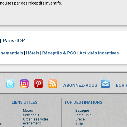
nduites par des réceptifs inventifs.
| Paris-IDF
énementiels
|
Hôtels
|
Réceptifs & PCO
|
Activités incentives
ABONNEZ-VOUS
ECRI
LIENS UTILES
TOP DESTINATIONS
s
Météo
Espagne
Services +
Etats-Unis
Organisez votre
Grèce
événement
x
Italie