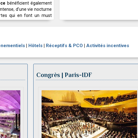
nce
bénéficient également
intense, d’une vie nocturne
rtes qui en font un must
énementiels
|
Hôtels
|
Réceptifs & PCO
|
Activités incentives
Congrès | Paris-IDF