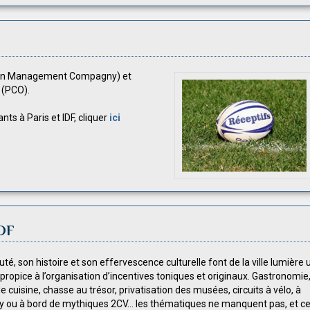
•
De 250 à 499 chambres
•
De 250 à 400 chambres
•
De 100 à 249 chambres
•
De 100 à 249 chambres
•
Moins de de 100 chambres
•
Moins de de 100 chambres
tion Management Compagny) et
 (PCO).
ts à Paris et IDF, cliquer
ici
IDF
té, son histoire et son effervescence culturelle font de la ville lumière 
 propice à l’organisation d’incentives toniques et originaux. Gastronomie
e cuisine, chasse au trésor, privatisation des musées, circuits à vélo, à
 ou à bord de mythiques 2CV... les thématiques ne manquent pas, et ce