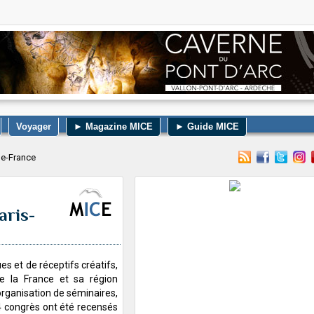
Voyager
► Magazine MICE
► Guide MICE
de-France
aris-
es et de réceptifs créatifs,
de la France et sa région
l’organisation de séminaires,
4 congrès ont été recensés