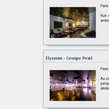
Pari
Rue d
ambia
Elyseum
- Groupe Pearl
Pari
Au co
pers
dédié