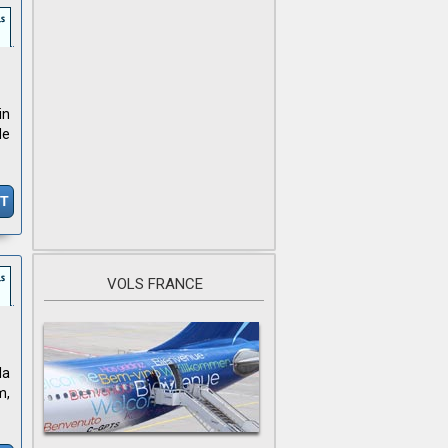
in
de
IT
VOLS FRANCE
la
m,