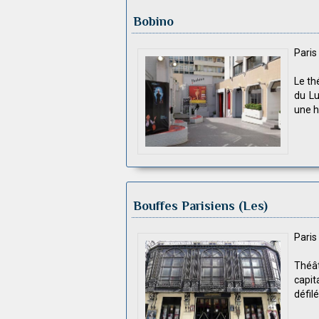
Bobino
Pari
Le th
du Lu
une h
Bouffes Parisiens (Les)
Pari
Théât
capit
défil