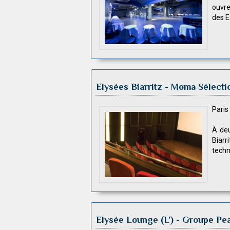
ouvre
des E
Elysées Biarritz
- Moma Sélecti
Pari
À deu
Biar
techn
Elysée Lounge (L’)
- Groupe Pea