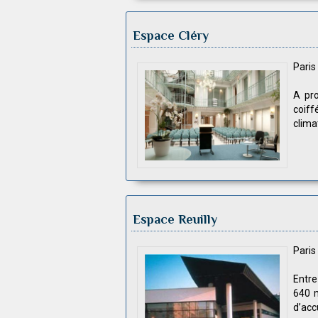
Espace Cléry
Pari
A pro
coif
clima
Espace Reuilly
Pari
Entre
640 m
d’acc