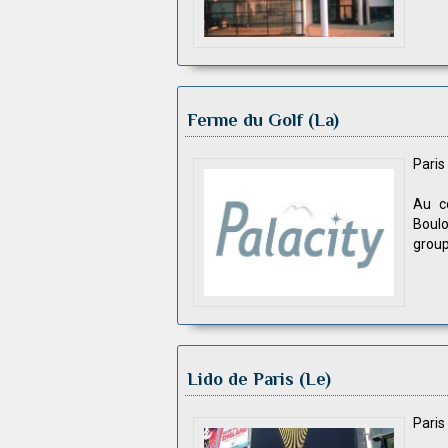
Ferme du Golf (La)
Pari
Au c
Boul
grou
Lido de Paris (Le)
Pari