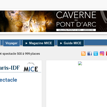
Voyager
► Magazine MICE
► Guide MICE
 et spectacle 500 à 999 places
aris-IDF
pectacle