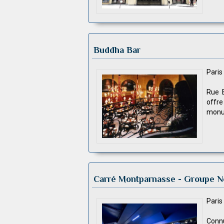
Buddha Bar
Pari
Rue B
offre
monum
Carré Montparnasse - Groupe N
Pari
Connu