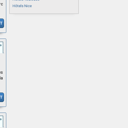
rc
Hôtels Nice
IT
es
la
IT