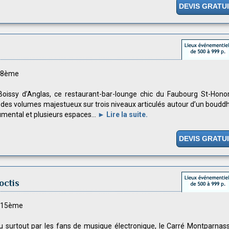
DEVIS GRATU
s 8ème
oissy d’Anglas, ce restaurant-bar-lounge chic du Faubourg St-Hono
 des volumes majestueux sur trois niveaux articulés autour d’un boudd
ental et plusieurs espaces...
► Lire la suite.
DEVIS GRATU
octis
s 15ème
 surtout par les fans de musique électronique, le Carré Montparnas