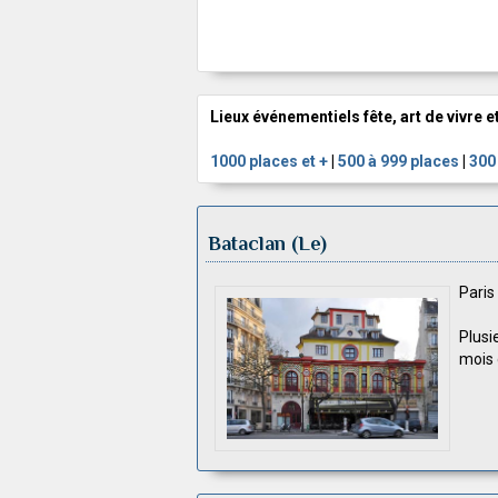
Lieux événementiels fête, art de vivre e
1000 places et +
|
500 à 999 places
|
300
Bataclan (Le)
Pari
Plusi
mois 