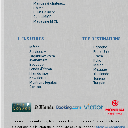
Manoirs & châteaux
Hôtels
Billets d'avion
Guide MICE
Magazine MICE
LIENS UTILES
TOP DESTINATIONS
Météo
Espagne
Services +
Etats-Unis
Organisez votre
Grèce
événement
Italie
Boutique
Maroc
Fonds d'écran
Mexique
Plan du site
Thaïlande
Newsletter
Tunisie
Mentions légales
Turquie
Contact
Sauf indications contraires, les auteurs des photos publiées sur le site ont choi
d'autoriser la diffusion de leur oeuvre sous la licence :
Creative Commons