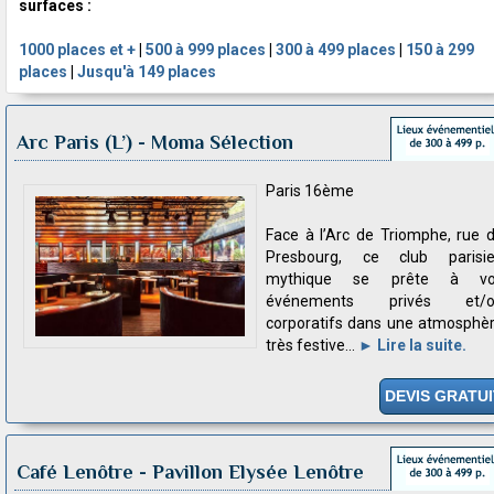
surfaces :
1000 places et +
|
500 à 999 places
|
300 à 499 places
|
150 à 299
places
|
Jusqu'à 149 places
Arc Paris (L’)
- Moma Sélection
Paris 16ème
Face à l’Arc de Triomphe, rue 
Presbourg, ce club parisi
mythique se prête à vo
événements privés et/o
corporatifs dans une atmosphè
très festive...
► Lire la suite.
DEVIS GRATUI
Café Lenôtre
- Pavillon Elysée Lenôtre