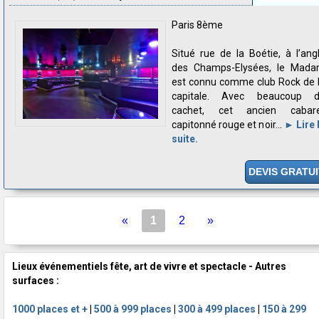
Paris 8ème
Situé rue de la Boétie, à l’ang
des Champs-Elysées, le Mad
est connu comme club Rock de 
capitale. Avec beaucoup 
cachet, cet ancien cabar
capitonné rouge et noir...
► Lire 
suite.
DEVIS GRATUI
«
1
2
»
Lieux événementiels fête, art de vivre et spectacle - Autres
surfaces :
1000 places et +
|
500 à 999 places
|
300 à 499 places
|
150 à 299