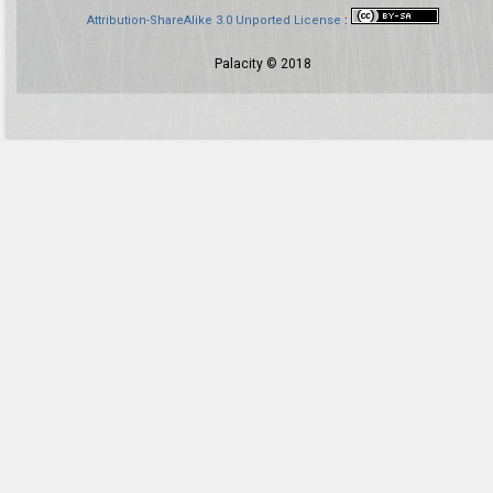
Attribution-ShareAlike 3.0 Unported License
:
Palacity © 2018