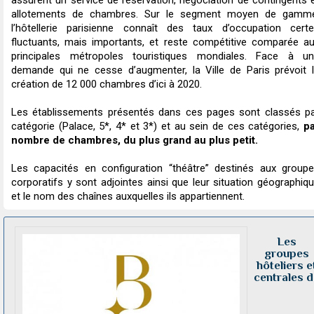
assurent un service de réservation, négociation de contingents 
allotements de chambres. Sur le segment moyen de gamme
l’hôtellerie parisienne connaît des taux d’occupation cert
fluctuants, mais importants, et reste compétitive comparée a
principales métropoles touristiques mondiales. Face à u
demande qui ne cesse d’augmenter, la Ville de Paris prévoit 
création de 12 000 chambres d’ici à 2020.
Les établissements présentés dans ces pages sont classés p
catégorie (Palace, 5*, 4* et 3*) et au sein de ces catégories,
p
nombre de chambres, du plus grand au plus petit.
Les capacités en configuration “théâtre” destinés aux group
corporatifs y sont adjointes ainsi que leur situation géographiq
et le nom des chaînes auxquelles ils appartiennent.
Les
groupes
hôteliers e
centrales d