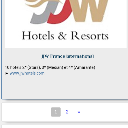
JJW France International
10 hôtels 2* (Stars), 3* (Median) et 4* (Amarante)
►
www.jjwhotels.com
1
2
»