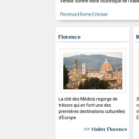
Venise. Bonne visite touristique de l'Italie
Florence
|
Rome
|
Venise
Florence
La cité des Médicis regorge de
S
trésors qui en font une des
r
premières destinations culturelles
n
d'Europe.
E
>>
Visiter Florence