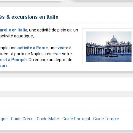
és & excursions en Italie
relle en Italie
, une activité de plein air, un
ctivité aquatique,...
xemple une
activité à Rome
, une
visite à
e idée : à partir de Naples, réserver votre
e et à Pompéi
. Ou encore au départ de
apri
.
agne
-
Guide Grèce
-
Guide Malte
-
Guide Portugal
-
Guide Turquie