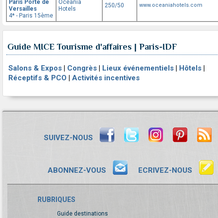
Paris Porte de
Oceania
250/50
www.oceaniahotels.com
Versailles
Hotels
4* - Paris 15ème
Guide MICE Tourisme d'affaires | Paris-IDF
Salons & Expos
|
Congrès
|
Lieux événementiels
|
Hôtels
|
Réceptifs & PCO
|
Activités incentives
SUIVEZ-NOUS
ABONNEZ-VOUS
ECRIVEZ-NOUS
RUBRIQUES
Guide destinations