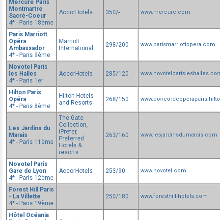
Mercure Paris
Montmartre
AccorHotels
350/-
www.mercure.com
Sacré-Coeur
4* - Paris 18ème
Paris Marriott
Opéra
Marriott
298/200
www.parismarriottopera.com
Ambassador
International
4* - Paris 9ème
Novotel Paris
les Halles
AccorHotels
285/120
www.novotelparisleshalles.co
4* - Paris 1er
Hilton Paris
Hilton Hotels
Opéra
268/150
www.concordeoperaparis.hilt
and Resorts
4* - Paris 8ème
The Gate
Collection,
Les Jardins du
iPrefer,
Marais
263/160
www.lesjardinsdumarais.com
Preferred
4* - Paris 11ème
Hotels &
resorts
Novotel Paris
Gare de Lyon
AccorHotels
253/90
www.novotel.com
4* - Paris 12ème
Forest Hill Paris
- La Villette
250/180
www.foresthill-hotels.com
4* - Paris 19ème
Hôtel Océania