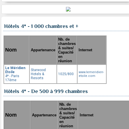
Hôtels 4* - 1 000 chambres et +
Nb. de
chambres
& suites/
Nom
Appartenance
Internet
Capacité
en
réunion
Le Méridien
Starwood
Étoile
www.lemeridien-
Hotels &
1025/800
4* - Paris
etoile.com
Resorts
17ème
Hôtels 4* - De 500 à 999 chambres
Nb. de
chambres
& suites/
Nom
Appartenance
Internet
Capacité
en
réunion