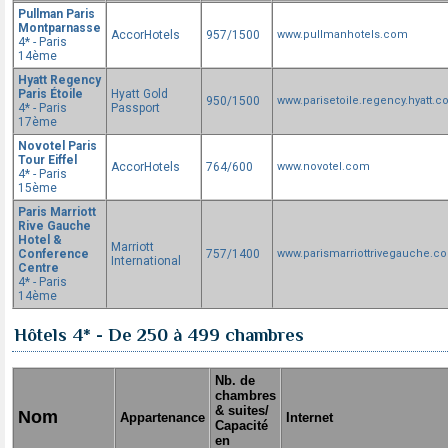
Pullman Paris
Montparnasse
AccorHotels
957/1500
www.pullmanhotels.com
4* - Paris
14ème
Hyatt Regency
Paris Étoile
Hyatt Gold
950/1500
www.parisetoile.regency.hyatt.
4* - Paris
Passport
17ème
Novotel Paris
Tour Eiffel
AccorHotels
764/600
www.novotel.com
4* - Paris
15ème
Paris Marriott
Rive Gauche
Hotel &
Marriott
Conference
757/1400
www.parismarriottrivegauche.c
International
Centre
4* - Paris
14ème
Hôtels 4* - De 250 à 499 chambres
Nb. de
chambres
& suites/
Nom
Appartenance
Internet
Capacité
en