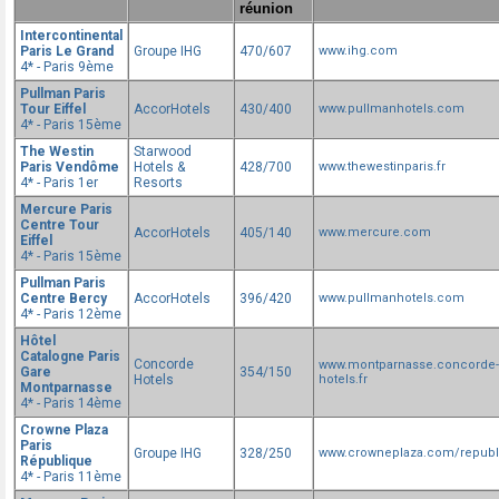
réunion
Intercontinental
Paris Le Grand
Groupe IHG
470/607
www.ihg.com
4* - Paris 9ème
Pullman Paris
Tour Eiffel
AccorHotels
430/400
www.pullmanhotels.com
4* - Paris 15ème
The Westin
Starwood
Paris Vendôme
Hotels &
428/700
www.thewestinparis.fr
4* - Paris 1er
Resorts
Mercure Paris
Centre Tour
AccorHotels
405/140
www.mercure.com
Eiffel
4* - Paris 15ème
Pullman Paris
Centre Bercy
AccorHotels
396/420
www.pullmanhotels.com
4* - Paris 12ème
Hôtel
Catalogne Paris
Concorde
www.montparnasse.concorde-
Gare
354/150
Hotels
hotels.fr
Montparnasse
4* - Paris 14ème
Crowne Plaza
Paris
Groupe IHG
328/250
www.crowneplaza.com/republ
République
4* - Paris 11ème