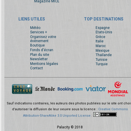
Magazine MICE
LIENS UTILES
TOP DESTINATIONS
Météo
Espagne
Services +
Etats-Unis
Organisez votre
Grèce
événement
Italie
Boutique
Maroc
Fonds d'écran
Mexique
Plan du site
Thaïlande
Newsletter
Tunisie
Mentions légales
Turquie
Contact
Sauf indications contraires, les auteurs des photos publiées sur le site ont choi
d'autoriser la diffusion de leur oeuvre sous la licence :
Creative Commons
Attribution-ShareAlike 3.0 Unported License
:
Palacity © 2018