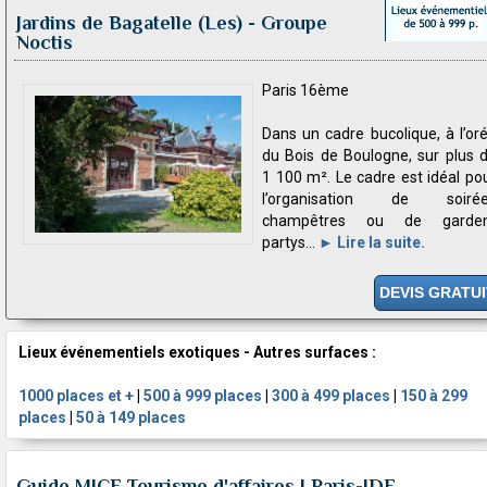
Jardins de Bagatelle (Les)
- Groupe
Noctis
Paris 16ème
Dans un cadre bucolique, à l’or
du Bois de Boulogne, sur plus 
1 100 m². Le cadre est idéal po
l’organisation de soiré
champêtres ou de garden
partys...
► Lire la suite.
DEVIS GRATUI
Lieux événementiels exotiques - Autres surfaces :
1000 places et +
|
500 à 999 places
|
300 à 499 places
|
150 à 299
places
|
50 à 149 places
Guide MICE Tourisme d'affaires | Paris-IDF