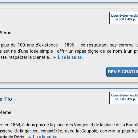
s 9ème
 plus de 100 ans d’existence – 1896 – ce restaurant pas comme l
s est né d’une idée simple : offrir un repas digne de ce nom à un pr
te, respecter la clientèle...
► Lire la suite.
DEVIS GRATU
e Flo
s 4ème
e en 1864, à deux pas de la place des Vosges et de la place de la Bastill
asserie Bofinger est considérée, avec la Coupole, comme la plus bel
rie de Paris...
► Lire la suite.