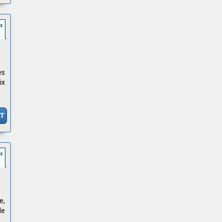
es
ix
IT
e,
le