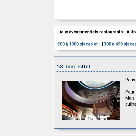
Lieux événementiels restaurants - Autr
500 à 1000 places et +
|
300 à 499 place
58 Tour Eiffel
Pari
Pour 
Mais 
culin