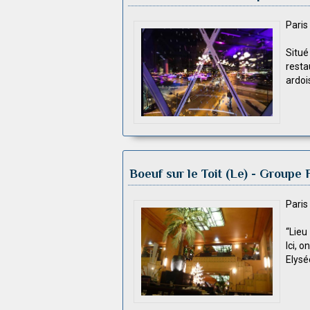
Pari
Situé
resta
ardoi
Boeuf sur le Toit (Le)
- Groupe 
Pari
“Lieu
Ici, 
Elysée