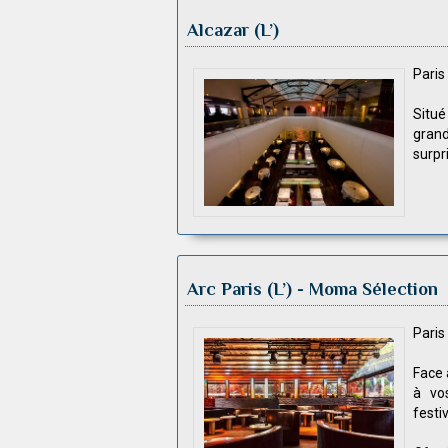
Alcazar (L’)
Pari
Situé
grand
surpr
Arc Paris (L’)
- Moma Sélection
Pari
Face 
à vo
festiv