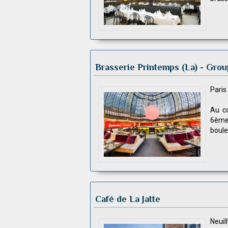
Brasserie Printemps (La)
- Grou
Pari
Au co
6ème 
boule
Café de La Jatte
Neuil