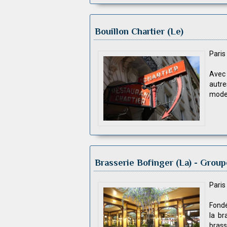
Bouillon Chartier (Le)
Pari
Avec
autre
modes
Brasserie Bofinger (La)
- Group
Pari
Fondé
la br
brasse