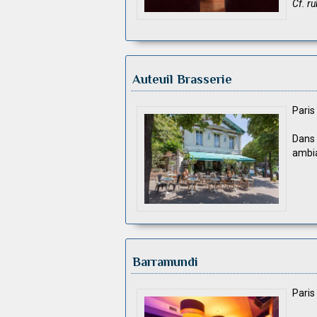
Cf. ru
Auteuil Brasserie
Pari
Dans 
ambia
Barramundi
Pari