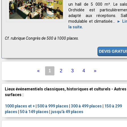
un hall de 5 000 m². Le sal
Orchidée est particulièreme
adapté aux réceptions. Sal
modulable et climatisée...
► Li
la suite.
Cf. rubrique Congrès de 500 à 1000 places.
DEVIS GRATUI
«
1
2
3
4
»
Lieux événementiels classiques, historiques et culturels - Autres
surfaces :
1000 places et +
|
500 à 999 places
|
300 à 499 places
|
150 à 299
places
|
50 à 149 places
|
jusqu'à 49 places