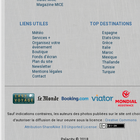
Magazine MICE
LIENS UTILES
TOP DESTINATIONS
Météo
Espagne
Services +
Etats-Unis
Organisez votre
Grèce
événement
Italie
Boutique
Maroc
Fonds d'écran
Mexique
Plan du site
Thaïlande
Newsletter
Tunisie
Mentions légales
Turquie
Contact
Sauf indications contraires, les auteurs des photos publiées sur le site ont choi
d'autoriser la diffusion de leur oeuvre sous la licence :
Creative Commons
Attribution-ShareAlike 3.0 Unported License
:
Palacity © 2018