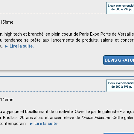
s 15ème
n, high tech et branché, en plein coeur de Paris Expo Porte de Versaille
eu tendance se prête aux lancements de produits, salons et concer
...
► Lire la suite.
DEVIS GRATU
s 14ème
eu atypique et bouillonnant de créativité. Ouverte par le galeriste Françoi
r Briollais, 20 ans alors et ancien élève de
l’École Estienne
. Cette galer
 contemporain...
► Lire la suite.