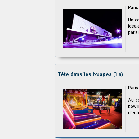
Pari
Un co
idéal
paris
Tête dans les Nuages (La)
Pari
Au co
bowli
d'ent