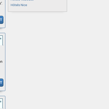
m"
.
Hôtels Nice
IT
on
IT