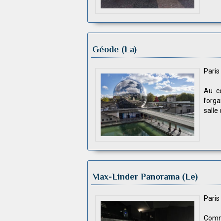
Géode (La)
Pari
Au co
l’org
salle
Max-Linder Panorama (Le)
Pari
Comme