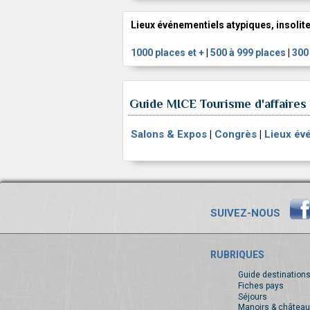
Lieux événementiels atypiques, insolite
1000 places et +
|
500 à 999 places
|
300
Guide MICE Tourisme d'affaires 
Salons & Expos
|
Congrès
|
Lieux év
SUIVEZ-NOUS
RUBRIQUES
Guide destination
Fiches pays
Séjours
Manoirs & château