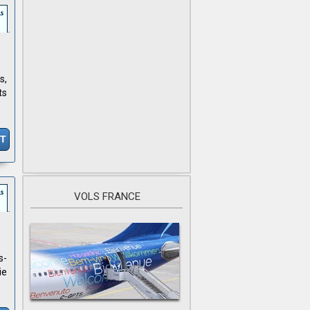
s,
ts
IT
VOLS FRANCE
s-
ie