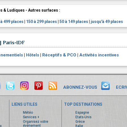
s & Ludiques - Autres surfaces :
 à 499 places
|
150 à 299 places
|
50 à 149 places
|
jusqu'à 49 places
| Paris-IDF
énementiels
|
Hôtels
|
Réceptifs & PCO
|
Activités incentives
ABONNEZ-VOUS
ECRI
LIENS UTILES
TOP DESTINATIONS
s
Météo
Espagne
Services +
Etats-Unis
Organisez votre
Grèce
événement
x
Italie