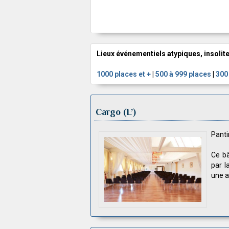
Lieux événementiels atypiques, insolite
1000 places et +
|
500 à 999 places
|
300
Cargo (L’)
Panti
Ce bâ
par l
une a