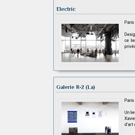
Electric
Pari
Desig
ce li
privés
Galerie R-2 (La)
Pari
Un li
Xavie
d’art