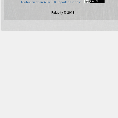
Attribution-ShareAlike 3.0 Unported License
:
Palacity © 2018