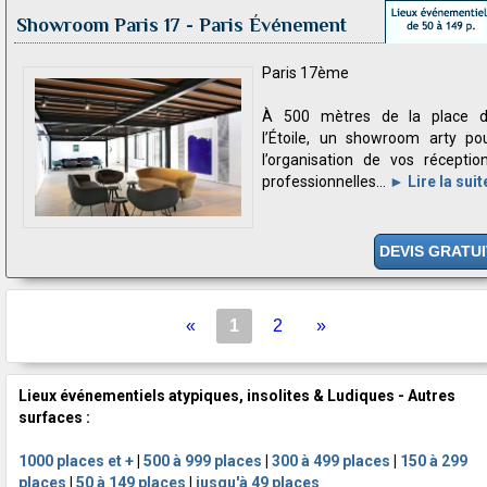
Showroom Paris 17
- Paris Événement
Paris 17ème
À 500 mètres de la place 
l’Étoile, un showroom arty po
l’organisation de vos réceptio
professionnelles...
► Lire la suit
DEVIS GRATUI
«
1
2
»
Lieux événementiels atypiques, insolites & Ludiques - Autres
surfaces :
1000 places et +
|
500 à 999 places
|
300 à 499 places
|
150 à 299
places
|
50 à 149 places
|
jusqu'à 49 places