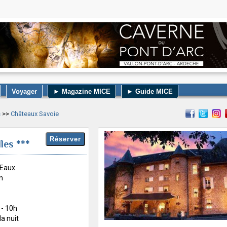
Voyager
► Magazine MICE
► Guide MICE
s
>>
Châteaux Savoie
les ***
-Eaux
n
 - 10h
la nuit