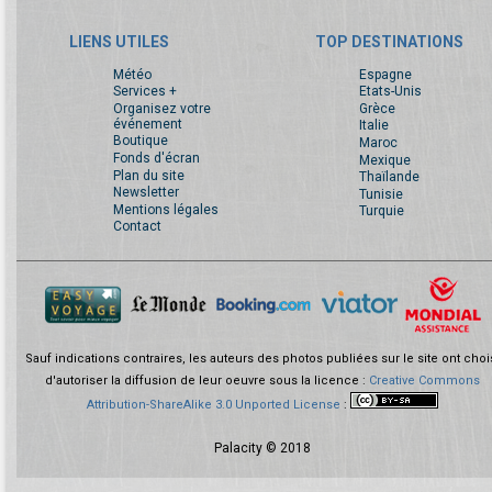
LIENS UTILES
TOP DESTINATIONS
Météo
Espagne
Services +
Etats-Unis
Organisez votre
Grèce
événement
Italie
Boutique
Maroc
Fonds d'écran
Mexique
Plan du site
Thaïlande
Newsletter
Tunisie
Mentions légales
Turquie
Contact
Sauf indications contraires, les auteurs des photos publiées sur le site ont choi
d'autoriser la diffusion de leur oeuvre sous la licence :
Creative Commons
Attribution-ShareAlike 3.0 Unported License
:
Palacity © 2018