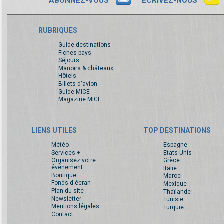
ABONNEZ-VOUS
ECRIVEZ-NOUS
RUBRIQUES
Guide destinations
Fiches pays
Séjours
Manoirs & châteaux
Hôtels
Billets d'avion
Guide MICE
Magazine MICE
LIENS UTILES
TOP DESTINATIONS
Météo
Espagne
Services +
Etats-Unis
Organisez votre
Grèce
événement
Italie
Boutique
Maroc
Fonds d'écran
Mexique
Plan du site
Thaïlande
Newsletter
Tunisie
Mentions légales
Turquie
Contact