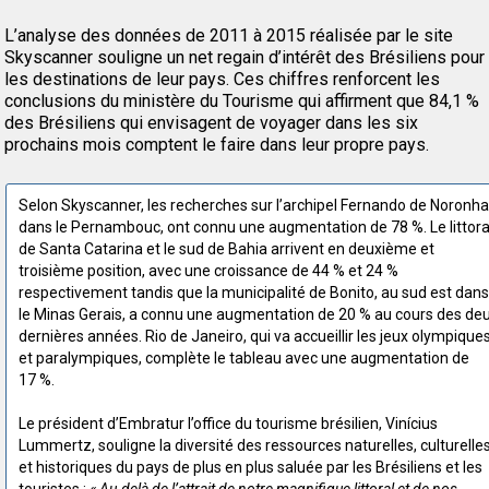
L’analyse des données de 2011 à 2015 réalisée par le site
Skyscanner souligne un net regain d’intérêt des Brésiliens pour
les destinations de leur pays. Ces chiffres renforcent les
conclusions du ministère du Tourisme qui affirment que 84,1 %
des Brésiliens qui envisagent de voyager dans les six
prochains mois comptent le faire dans leur propre pays.
Selon Skyscanner, les recherches sur l’archipel Fernando de Noronha
dans le Pernambouc, ont connu une augmentation de 78 %. Le littora
de Santa Catarina et le sud de Bahia arrivent en deuxième et
troisième position, avec une croissance de 44 % et 24 %
respectivement tandis que la municipalité de Bonito, au sud est dans
le Minas Gerais, a connu une augmentation de 20 % au cours des de
dernières années. Rio de Janeiro, qui va accueillir les jeux olympique
et paralympiques, complète le tableau avec une augmentation de
17 %.
Le président d’Embratur l’office du tourisme brésilien, Vinícius
Lummertz, souligne la diversité des ressources naturelles, culturelle
et historiques du pays de plus en plus saluée par les Brésiliens et les
touristes :
« Au-delà de l’attrait de notre magnifique littoral et de nos