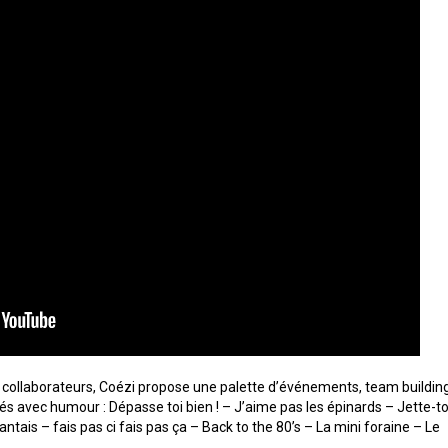
es collaborateurs, Coézi propose une palette d’événements, team buildin
nsés avec humour : Dépasse toi bien ! – J’aime pas les épinards – Jette-to
antais – fais pas ci fais pas ça – Back to the 80’s – La mini foraine – Le