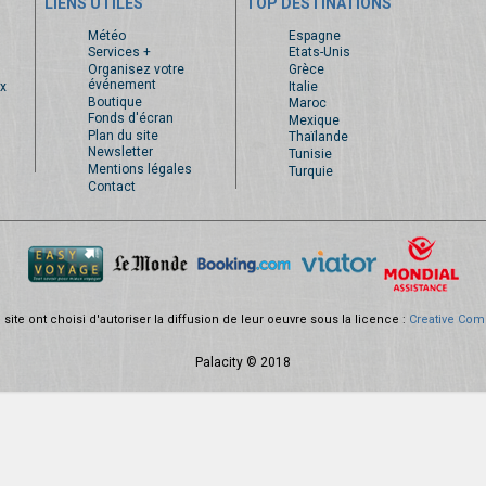
LIENS UTILES
TOP DESTINATIONS
s
Météo
Espagne
Services +
Etats-Unis
Organisez votre
Grèce
événement
x
Italie
Boutique
Maroc
Fonds d'écran
Mexique
Plan du site
Thaïlande
Newsletter
Tunisie
Mentions légales
Turquie
Contact
site ont choisi d'autoriser la diffusion de leur oeuvre sous la licence :
Creative Com
Palacity © 2018