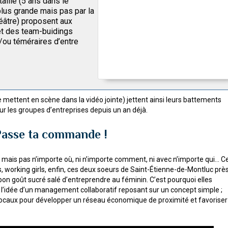
taille (5 ans dans le
plus grande mais pas par la
héâtre) proposent aux
et des team-buidings
t/ou téméraires d’entre
e mettent en scène dans la vidéo jointe) jettent ainsi leurs battements
sur les groupes d’entreprises depuis un an déjà.
Passe ta commande !
, mais pas n’importe où, ni n’importe comment, ni avec n’importe qui... C
 working girls, enfin, ces deux soeurs de Saint-Étienne-de-Montluc prè
 bon goût sucré salé d’entreprendre au féminin. C’est pourquoi elles
é l’idée d’un management collaboratif reposant sur un concept simple ;
t locaux pour développer un réseau économique de proximité et favoriser