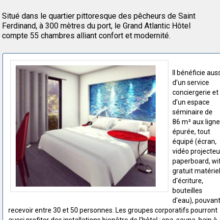
Situé dans le quartier pittoresque des pêcheurs de Saint
Ferdinand, à 300 mètres du port, le Grand Atlantic Hôtel
compte 55 chambres alliant confort et modernité.
Il bénéficie aus
d’un service
conciergerie et
d’un espace
séminaire de
86 m² aux lign
épurée, tout
équipé (écran,
vidéo projecteu
paperboard, wif
gratuit matérie
d'écriture,
bouteilles
d'eau), pouvan
recevoir entre 30 et 50 personnes. Les groupes corporatifs pourront
aussi profiter des installations bienêtre de l'hôtel : spa, sauna, bain à