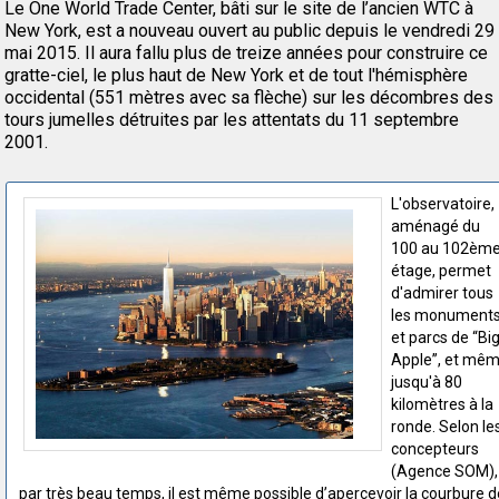
Le One World Trade Center, bâti sur le site de l’ancien WTC à
New York, est a nouveau ouvert au public depuis le vendredi 29
mai 2015. Il aura fallu plus de treize années pour construire ce
gratte-ciel, le plus haut de New York et de tout l'hémisphère
occidental (551 mètres avec sa flèche) sur les décombres des
tours jumelles détruites par les attentats du 11 septembre
2001.
L'observatoire,
aménagé du
100 au 102èm
étage, permet
d'admirer tous
les monument
et parcs de “Bi
Apple”, et mê
jusqu'à 80
kilomètres à la
ronde. Selon le
concepteurs
(Agence SOM),
par très beau temps, il est même possible d’apercevoir la courbure d