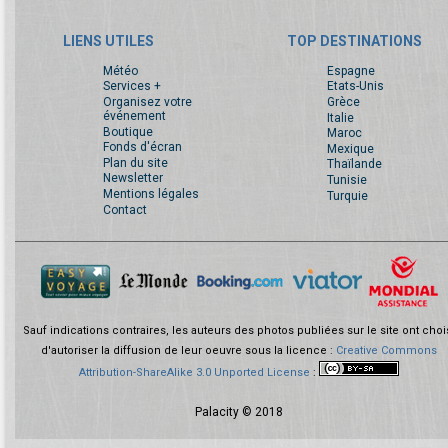
LIENS UTILES
TOP DESTINATIONS
Météo
Espagne
Services +
Etats-Unis
Organisez votre
Grèce
événement
Italie
Boutique
Maroc
Fonds d'écran
Mexique
Plan du site
Thaïlande
Newsletter
Tunisie
Mentions légales
Turquie
Contact
Sauf indications contraires, les auteurs des photos publiées sur le site ont choi
d'autoriser la diffusion de leur oeuvre sous la licence :
Creative Commons
Attribution-ShareAlike 3.0 Unported License
:
Palacity © 2018