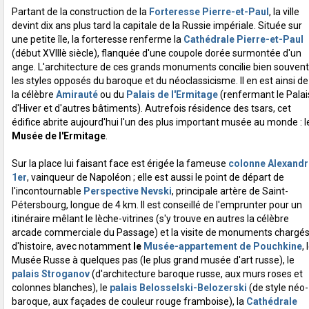
Partant de la construction de la
Forteresse Pierre-et-Paul
, la ville
devint dix ans plus tard la capitale de la Russie impériale. Située sur
une petite île, la forteresse renferme la
Cathédrale Pierre-et-Paul
(début XVIIIè siècle), flanquée d'une coupole dorée surmontée d'un
ange. L'architecture de ces grands monuments concilie bien souvent
les styles opposés du baroque et du néoclassicisme. Il en est ainsi de
la célèbre
Amirauté
ou du
Palais de l'Ermitage
(renfermant le Palai
d'Hiver et d'autres bâtiments). Autrefois résidence des tsars, cet
édifice abrite aujourd'hui l'un des plus important musée au monde : l
Musée de l'Ermitage
.
Sur la place lui faisant face est érigée la fameuse
colonne Alexandr
1er
, vainqueur de Napoléon ; elle est aussi le point de départ de
l'incontournable
Perspective Nevski
, principale artère de Saint-
Pétersbourg, longue de 4 km. Il est conseillé de l'emprunter pour un
itinéraire mêlant le lèche-vitrines (s'y trouve en autres la célèbre
arcade commerciale du Passage) et la visite de monuments chargé
d'histoire, avec notamment
le
Musée-appartement de Pouchkine
, 
Musée Russe à quelques pas (le plus grand musée d'art russe), le
palais Stroganov
(d'architecture baroque russe, aux murs roses et
colonnes blanches), le
palais Belosselski-Belozerski
(de style néo-
baroque, aux façades de couleur rouge framboise), la
Cathédrale