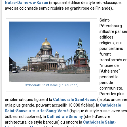
Notre-Dame-de-Kazan
(imposant édifice de style néo-classique,
avec sa colonnade semicirculaire en granit rose de Finlande)...
Saint-
Pétersbourg
s'illustre par se
édifices
religieux, qui
pour certains
furent
transformés e
"musée de
l'Athéisme"
pendant la
période
Cathédrale Saint-Isaac (Ed Yourdon)
communiste.
Parmi les plus
emblématiques figurent la
Cathédrale Saint-Isaac
(la plus ancienn
et la plus grande, pouvant accueillir 10 000 fidèles), la
Cathédrale
Saint-Sauveur-sur-le-Sang-Versé
(typique du style russe, avec ses
bulbes multicolores), la
Cathédrale Smolny
(chef-d'oeuvre
architectural de style baroque) ou encore la
Cathédrale Saint-