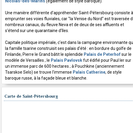
Nicolas-des-Marins
(également de style baroque).
Une manière différente d'appréhender Saint-Pétersbourg consiste 
emprunter ses voies fluviales, car "la Venise du Nord" est traversée 
nombreux canaux, du fleuve Neva et de deux de ses affluents et
s'étend sur une quarantaine d'îles.
Capitale politique impériale, c'est dans la campagne environnante q
la famille tsarine construisit ses palais d'été : en bordure du golfe de
Finlande, Pierre le Grand bâtit le splendide
Palais de Peterhof
sur le
modèle de Versailles ; le
Palais Pavlovsk
fut édifié pour Paul Ier sur
un immense parc de 600 hectares ; à Pouchkine (anciennement
Tsarskoe Selo) se trouve l'immense
Palais Catherine
, de style
baroque russe, à la façade bleue et blanche.
Carte de Saint-Pétersbourg