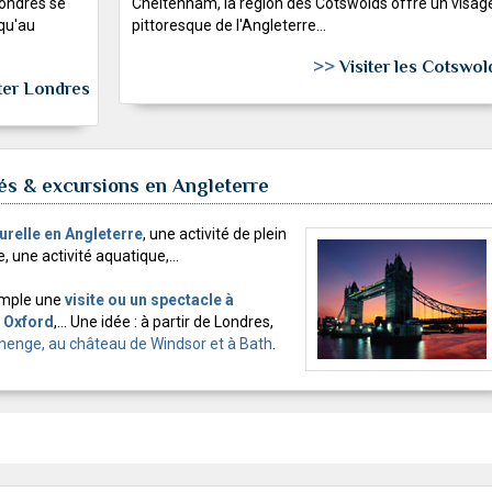
 Londres se
Cheltenham, la région des Cotswolds offre un visag
 qu'au
pittoresque de l'Angleterre...
>>
Visiter les Cotswol
iter Londres
ités & excursions en Angleterre
turelle en Angleterre
, une activité de plein
e, une activité aquatique,...
xemple une
visite ou un spectacle à
à Oxford
,... Une idée : à partir de Londres,
ehenge, au château de Windsor et à Bath
.