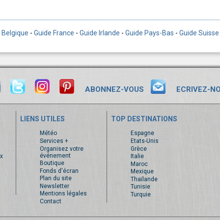
 Belgique
-
Guide France
-
Guide Irlande
-
Guide Pays-Bas
-
Guide Suisse
ABONNEZ-VOUS
ECRIVEZ-N
LIENS UTILES
TOP DESTINATIONS
s
Météo
Espagne
Services +
Etats-Unis
Organisez votre
Grèce
événement
x
Italie
Boutique
Maroc
Fonds d'écran
Mexique
Plan du site
Thaïlande
Newsletter
Tunisie
Mentions légales
Turquie
Contact