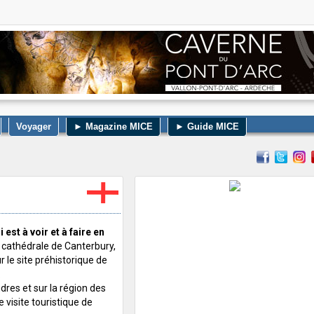
Voyager
► Magazine MICE
► Guide MICE
 est à voir et à faire en
 la cathédrale de Canterbury,
r le site préhistorique de
.
dres et sur la région des
 visite touristique de