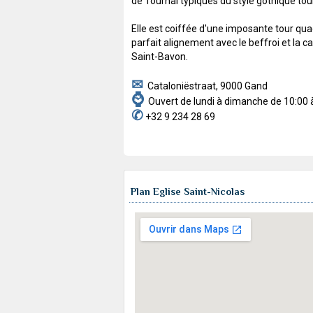
de Tournai typiques du style gothique tou
Elle est coiffée d'une imposante tour qu
parfait alignement avec le beffroi et la c
Saint-Bavon.
✉
Cataloniëstraat, 9000 Gand
⌚
Ouvert de lundi à dimanche de 10:00 
✆
+32 9 234 28 69
Plan Eglise Saint-Nicolas