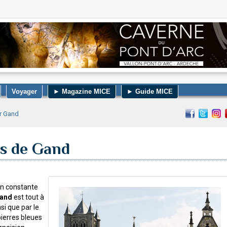
Voyager
► Magazine MICE
► Guide MICE
er Gand
as de Gand
en constante
Gand
est tout à
si que par le
pierres bleues