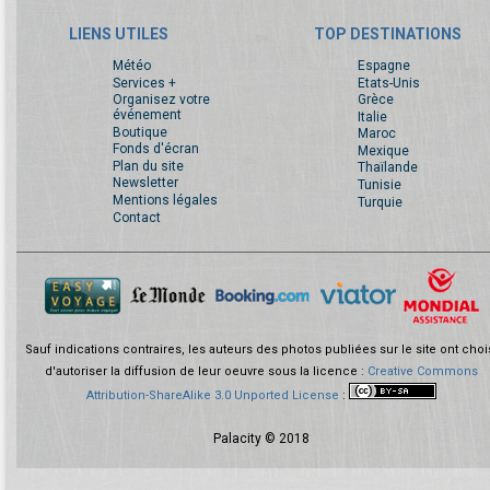
LIENS UTILES
TOP DESTINATIONS
Météo
Espagne
Services +
Etats-Unis
Organisez votre
Grèce
événement
Italie
Boutique
Maroc
Fonds d'écran
Mexique
Plan du site
Thaïlande
Newsletter
Tunisie
Mentions légales
Turquie
Contact
Sauf indications contraires, les auteurs des photos publiées sur le site ont choi
d'autoriser la diffusion de leur oeuvre sous la licence :
Creative Commons
Attribution-ShareAlike 3.0 Unported License
:
Palacity © 2018