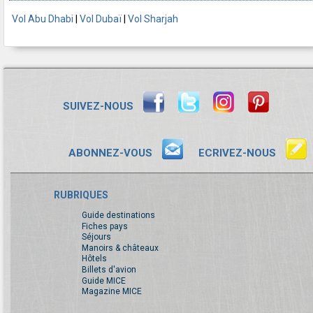
Vol Abu Dhabi
|
Vol Dubaï
|
Vol Sharjah
SUIVEZ-NOUS
ABONNEZ-VOUS
ECRIVEZ-NOUS
RUBRIQUES
Guide destinations
Fiches pays
Séjours
Manoirs & châteaux
Hôtels
Billets d'avion
Guide MICE
Magazine MICE