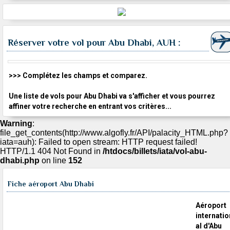
Réserver votre vol pour Abu Dhabi, AUH :
>>> Complétez les champs et comparez.
Une liste de vols pour Abu Dhabi va s'afficher et vous pourrez
affiner votre recherche en entrant vos critères...
Warning
:
file_get_contents(http://www.algofly.fr/API/palacity_HTML.php?
iata=auh): Failed to open stream: HTTP request failed!
HTTP/1.1 404 Not Found in
/htdocs/billets/iata/vol-abu-
dhabi.php
on line
152
Fiche aéroport Abu Dhabi
Aéroport
internatio
al d'Abu