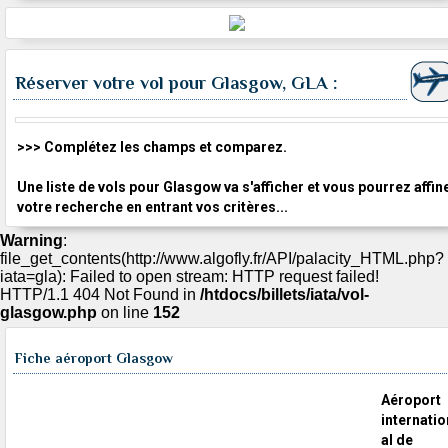
Réserver votre vol pour Glasgow, GLA :
>>> Complétez les champs et comparez.
Une liste de vols pour Glasgow va s'afficher et vous pourrez affin
votre recherche en entrant vos critères...
Warning
:
file_get_contents(http://www.algofly.fr/API/palacity_HTML.php?
iata=gla): Failed to open stream: HTTP request failed!
HTTP/1.1 404 Not Found in
/htdocs/billets/iata/vol-
glasgow.php
on line
152
Fiche aéroport Glasgow
Aéroport
internatio
al de