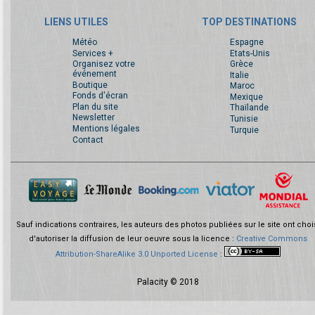
LIENS UTILES
TOP DESTINATIONS
Météo
Espagne
Services +
Etats-Unis
Organisez votre
Grèce
événement
Italie
Boutique
Maroc
Fonds d'écran
Mexique
Plan du site
Thaïlande
Newsletter
Tunisie
Mentions légales
Turquie
Contact
Sauf indications contraires, les auteurs des photos publiées sur le site ont choi
d'autoriser la diffusion de leur oeuvre sous la licence :
Creative Commons
Attribution-ShareAlike 3.0 Unported License
:
Palacity © 2018