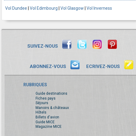
Vol Dundee
|
Vol Edimbourg
|
Vol Glasgow
|
Vol Inverness
SUIVEZ-NOUS
ABONNEZ-VOUS
ECRIVEZ-NOUS
RUBRIQUES
Guide destinations
Fiches pays
Séjours
Manoirs & châteaux
Hôtels
Billets d'avion
Guide MICE
Magazine MICE