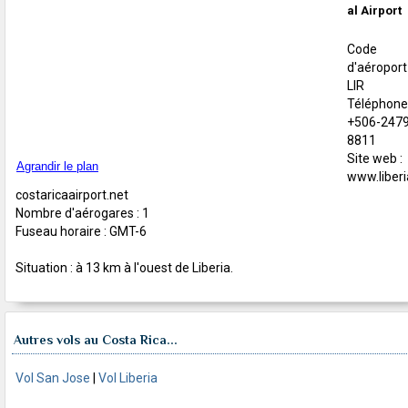
al Airport
Code
d'aéroport 
LIR
Téléphone 
+506-2479
8811
Site web :
Agrandir le plan
www.liberi
costaricaairport.net
Nombre d'aérogares : 1
Fuseau horaire : GMT-6
Situation : à 13 km à l'ouest de Liberia.
Autres vols au Costa Rica...
Vol San Jose
|
Vol Liberia