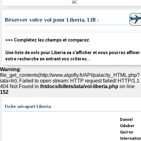
Réserver votre vol pour Liberia, LIR :
>>> Complétez les champs et comparez.
Une liste de vols pour Liberia va s'afficher et vous pourrez affiner
votre recherche en entrant vos critères...
Warning
:
file_get_contents(http://www.algofly.fr/API/palacity_HTML.php?
iata=lir): Failed to open stream: HTTP request failed! HTTP/1.1
404 Not Found in
/htdocs/billets/iata/vol-liberia.php
on line
152
Fiche aéroport Liberia
Daniel
Oduber
Quiros
Internatio