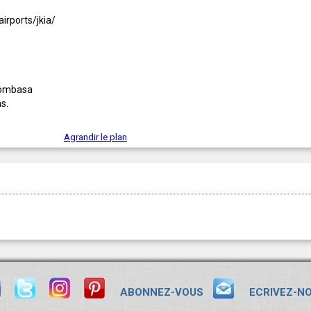
irports/jkia/
Mombasa
ns.
Agrandir le plan
ABONNEZ-VOUS
ECRIVEZ-N