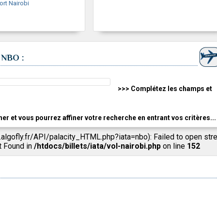
rt Nairobi
, NBO :
>>> Complétez les champs et
cher et vous pourrez affiner votre recherche en entrant vos critères...
.algofly.fr/API/palacity_HTML.php?iata=nbo): Failed to open str
t Found in
/htdocs/billets/iata/vol-nairobi.php
on line
152