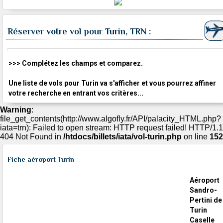
Réserver votre vol pour Turin, TRN :
>>> Complétez les champs et comparez.
Une liste de vols pour Turin va s'afficher et vous pourrez affiner
votre recherche en entrant vos critères...
Warning
:
file_get_contents(http://www.algofly.fr/API/palacity_HTML.php?
iata=trn): Failed to open stream: HTTP request failed! HTTP/1.1
404 Not Found in
/htdocs/billets/iata/vol-turin.php
on line
152
Fiche aéroport Turin
Aéroport
Sandro-
Pertini de
Turin
Caselle