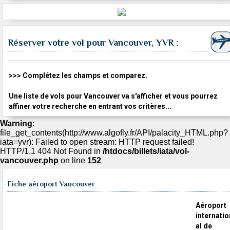
Réserver votre vol pour Vancouver, YVR :
>>> Complétez les champs et comparez.
Une liste de vols pour Vancouver va s'afficher et vous pourrez
affiner votre recherche en entrant vos critères...
Warning
:
file_get_contents(http://www.algofly.fr/API/palacity_HTML.php?
iata=yvr): Failed to open stream: HTTP request failed!
HTTP/1.1 404 Not Found in
/htdocs/billets/iata/vol-
vancouver.php
on line
152
Fiche aéroport Vancouver
Aéroport
internatio
al de