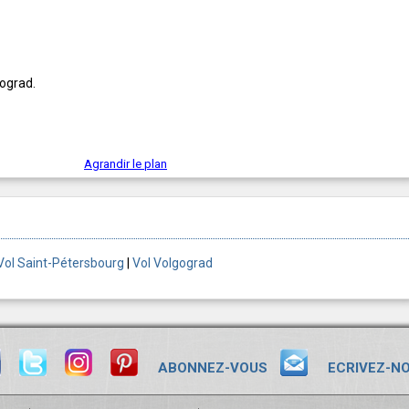
gograd.
Agrandir le plan
Vol Saint-Pétersbourg
|
Vol Volgograd
ABONNEZ-VOUS
ECRIVEZ-N