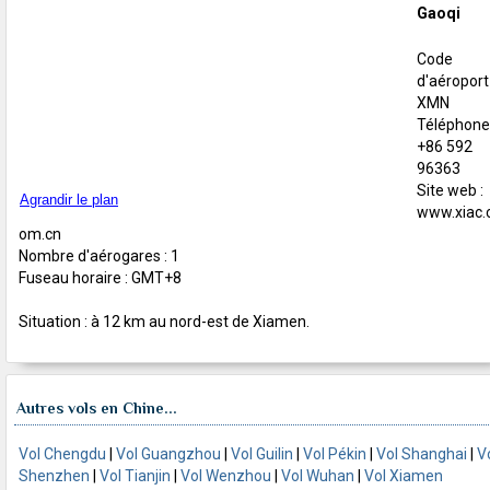
Gaoqi
Code
d'aéroport 
XMN
Téléphone 
+86 592
96363
Site web :
Agrandir le plan
www.xiac.
om.cn
Nombre d'aérogares : 1
Fuseau horaire : GMT+8
Situation : à 12 km au nord-est de Xiamen.
Autres vols en Chine...
Vol Chengdu
|
Vol Guangzhou
|
Vol Guilin
|
Vol Pékin
|
Vol Shanghai
|
V
Shenzhen
|
Vol Tianjin
|
Vol Wenzhou
|
Vol Wuhan
|
Vol Xiamen