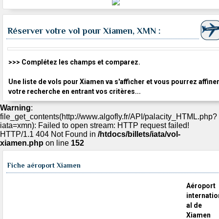
Réserver votre vol pour Xiamen, XMN :
>>> Complétez les champs et comparez.
Une liste de vols pour Xiamen va s'afficher et vous pourrez affine
votre recherche en entrant vos critères...
Warning
:
file_get_contents(http://www.algofly.fr/API/palacity_HTML.php?
iata=xmn): Failed to open stream: HTTP request failed!
HTTP/1.1 404 Not Found in
/htdocs/billets/iata/vol-
xiamen.php
on line
152
Fiche aéroport Xiamen
Aéroport
internatio
al de
Xiamen