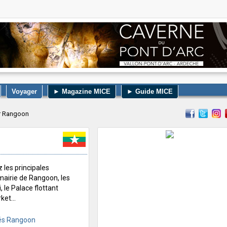
Voyager
► Magazine MICE
► Guide MICE
er Rangoon
 les principales
 mairie de Rangoon, les
le Palace flottant
ket...
tés Rangoon