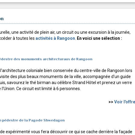
on
relle, une activité de plein air, un circuit ou une excursion à la journée,
accéder à toutes les
activités à Rangoon
.
En voici une sélection :
pédestre des monuments architecturaux de Rangoon
'architecture coloniale bien conservée du centre-ville de Rangoon lors
 visite des plus beaux monuments de la ville, accompagnée d'un guide
uis, savourez le thé birman au célèbre Strand Hôtel et prenez un verre
 l'Union. Ce circuit est limité à 6 personnes.
>>
Voir l'offr
n pédestre de la Pagode Shwedagon
ide expérimenté vous fera découvrir ce qui se cache derrière la façade