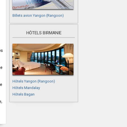
Billets avion Yangon (Rangoon)
HÔTELS BIRMANIE
es
n
se
Hôtels Yangon (Rangoon)
le
Hôtels Mandalay
Hôtels Bagan
e,