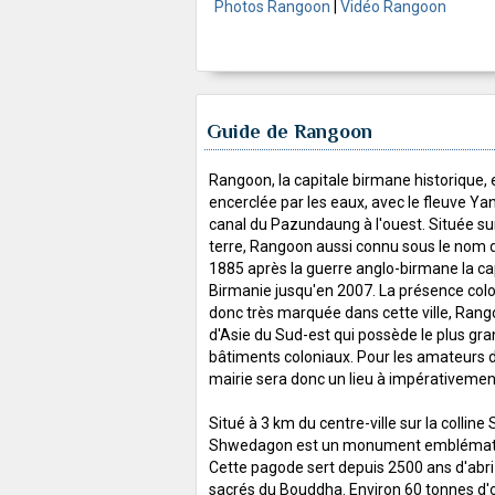
Photos Rangoon
|
Vidéo Rangoon
Guide de Rangoon
Rangoon, la capitale birmane historique,
encerclée par les eaux, avec le fleuve Ya
canal du Pazundaung à l'ouest. Située su
terre, Rangoon aussi connu sous le nom 
1885 après la guerre anglo-birmane la cap
Birmanie jusqu'en 2007. La présence colo
donc très marquée dans cette ville, Rango
d'Asie du Sud-est qui possède le plus g
bâtiments coloniaux. Pour les amateurs d'
mairie sera donc un lieu à impérativement 
Situé à 3 km du centre-ville sur la colline 
Shwedagon est un monument emblémati
Cette pagode sert depuis 2500 ans d'abri
sacrés du Bouddha. Environ 60 tonnes d'o