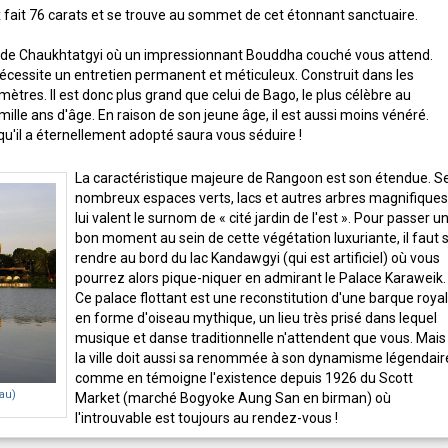
x fait 76 carats et se trouve au sommet de cet étonnant sanctuaire.
le de Chaukhtatgyi où un impressionnant Bouddha couché vous attend.
nécessite un entretien permanent et méticuleux. Construit dans les
tres. Il est donc plus grand que celui de Bago, le plus célèbre au
le ans d'âge. En raison de son jeune âge, il est aussi moins vénéré.
qu'il a éternellement adopté saura vous séduire !
La caractéristique majeure de Rangoon est son étendue. S
nombreux espaces verts, lacs et autres arbres magnifiques
lui valent le surnom de « cité jardin de l'est ». Pour passer u
bon moment au sein de cette végétation luxuriante, il faut 
rendre au bord du lac Kandawgyi (qui est artificiel) où vous
pourrez alors pique-niquer en admirant le Palace Karaweik.
Ce palace flottant est une reconstitution d'une barque roya
en forme d'oiseau mythique, un lieu très prisé dans lequel
musique et danse traditionnelle n'attendent que vous. Mais
la ville doit aussi sa renommée à son dynamisme légendair
comme en témoigne l'existence depuis 1926 du Scott
au)
Market (marché Bogyoke Aung San en birman) où
l'introuvable est toujours au rendez-vous !