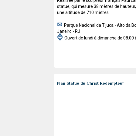
Réalisée par le sculpteur français Paul L
statue, qui mesure 38 mètres de hauteur,
une altitude de 710 mètres.
✉
Parque Nacional da Tijuca - Alto da Bo
Janeiro - RJ
⌚
Ouvert de lundi à dimanche de 08:00 
Plan Statue du Christ Rédempteur