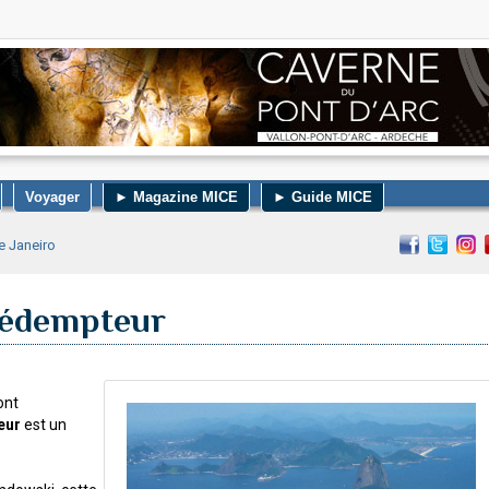
Voyager
► Magazine MICE
► Guide MICE
de Janeiro
Rédempteur
ont
eur
est un