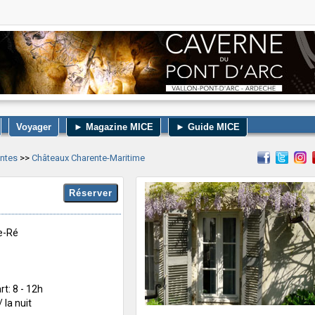
Voyager
► Magazine MICE
► Guide MICE
entes
>>
Châteaux Charente-Maritime
e-Ré
rt: 8 - 12h
 la nuit