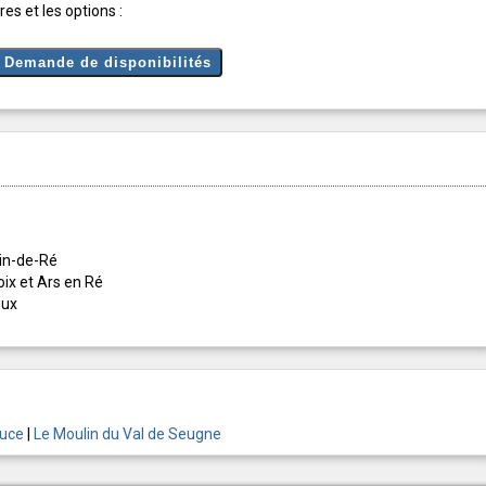
es et les options :
rtin-de-Ré
Loix et Ars en Ré
oux
ouce
|
Le Moulin du Val de Seugne