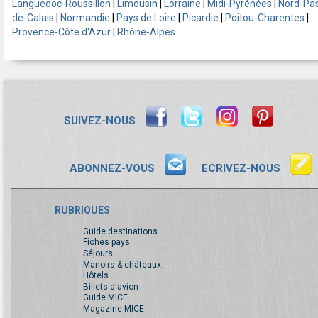
Languedoc-Roussillon
|
Limousin
|
Lorraine
|
Midi-Pyrénées
|
Nord-Pa
de-Calais
|
Normandie
|
Pays de Loire
|
Picardie
|
Poitou-Charentes
|
Provence-Côte d'Azur
|
Rhône-Alpes
SUIVEZ-NOUS
ABONNEZ-VOUS
ECRIVEZ-NOUS
RUBRIQUES
Guide destinations
Fiches pays
Séjours
Manoirs & châteaux
Hôtels
Billets d'avion
Guide MICE
Magazine MICE