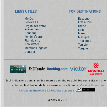
LIENS UTILES
TOP DESTINATIONS
Météo
Espagne
Services +
Etats-Unis
Organisez votre
Grèce
événement
Italie
Boutique
Maroc
Fonds d'écran
Mexique
Plan du site
Thaïlande
Newsletter
Tunisie
Mentions légales
Turquie
Contact
Sauf indications contraires, les auteurs des photos publiées sur le site ont choi
d'autoriser la diffusion de leur oeuvre sous la licence :
Creative Commons
Attribution-ShareAlike 3.0 Unported License
:
Palacity © 2018