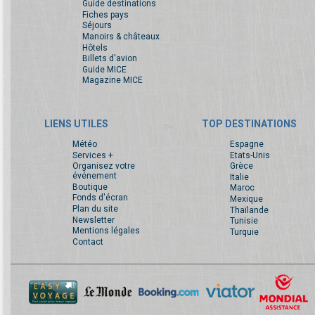
Guide destinations
Fiches pays
Séjours
Manoirs & châteaux
Hôtels
Billets d'avion
Guide MICE
Magazine MICE
LIENS UTILES
TOP DESTINATIONS
Météo
Espagne
Services +
Etats-Unis
Organisez votre
Grèce
événement
Italie
Boutique
Maroc
Fonds d'écran
Mexique
Plan du site
Thaïlande
Newsletter
Tunisie
Mentions légales
Turquie
Contact