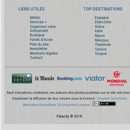
LIENS UTILES
TOP DESTINATIONS
Météo
Espagne
Services +
Etats-Unis
Organisez votre
Grèce
événement
Italie
Boutique
Maroc
Fonds d'écran
Mexique
Plan du site
Thaïlande
Newsletter
Tunisie
Mentions légales
Turquie
Contact
Sauf indications contraires, les auteurs des photos publiées sur le site ont choi
d'autoriser la diffusion de leur oeuvre sous la licence :
Creative Commons
Attribution-ShareAlike 3.0 Unported License
:
Palacity © 2018