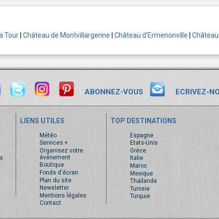
a Tour
|
Château de Montvillargenne
|
Château d'Ermenonville
|
Château
ABONNEZ-VOUS
ECRIVEZ-N
LIENS UTILES
TOP DESTINATIONS
s
Météo
Espagne
Services +
Etats-Unis
Organisez votre
Grèce
événement
x
Italie
Boutique
Maroc
Fonds d'écran
Mexique
Plan du site
Thaïlande
Newsletter
Tunisie
Mentions légales
Turquie
Contact