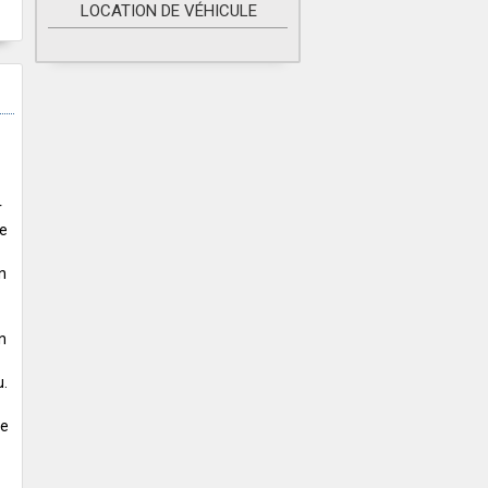
LOCATION DE VÉHICULE
r
ne
n
in
u.
le