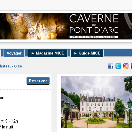
Voyager
► Magazine MICE
► Guide MICE
hâteaux Oise
xin
rt: 9 - 12h
 la nuit