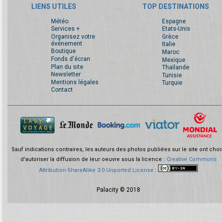
LIENS UTILES
TOP DESTINATIONS
Météo
Espagne
Services +
Etats-Unis
Organisez votre
Grèce
événement
Italie
Boutique
Maroc
Fonds d'écran
Mexique
Plan du site
Thaïlande
Newsletter
Tunisie
Mentions légales
Turquie
Contact
Sauf indications contraires, les auteurs des photos publiées sur le site ont choi
d'autoriser la diffusion de leur oeuvre sous la licence :
Creative Commons
Attribution-ShareAlike 3.0 Unported License
:
Palacity © 2018