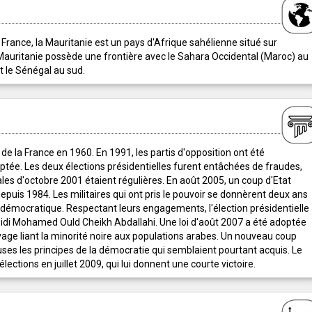
 France, la Mauritanie est un pays d'Afrique sahélienne situé sur
 Mauritanie possède une frontière avec le Sahara Occidental (Maroc) au
 et le Sénégal au sud.
e la France en 1960. En 1991, les partis d'opposition ont été
optée. Les deux élections présidentielles furent entâchées de fraudes,
ales d'octobre 2001 étaient régulières. En août 2005, un coup d'Etat
epuis 1984. Les militaires qui ont pris le pouvoir se donnèrent deux ans
e démocratique. Respectant leurs engagements, l'élection présidentielle
 Sidi Mohamed Ould Cheikh Abdallahi. Une loi d'août 2007 a été adoptée
vage liant la minorité noire aux populations arabes. Un nouveau coup
ses les principes de la démocratie qui semblaient pourtant acquis. Le
ections en juillet 2009, qui lui donnent une courte victoire.