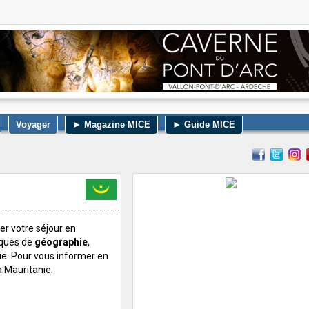
Voyager
► Magazine MICE
► Guide MICE
er votre séjour en
iques de
géographie
,
ie. Pour vous informer en
a Mauritanie.