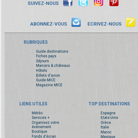
SUIVEZ-NOUS
ABONNEZ-VOUS
ECRIVEZ-NOUS
RUBRIQUES
Guide destinations
Fiches pays
Séjours
Manoirs & châteaux
Hôtels
Billets d'avion
Guide MICE
Magazine MICE
LIENS UTILES
TOP DESTINATIONS
Météo
Espagne
Services +
Etats-Unis
Organisez votre
Grèce
événement
Italie
Boutique
Maroc
Fonds d'écran
Mexique