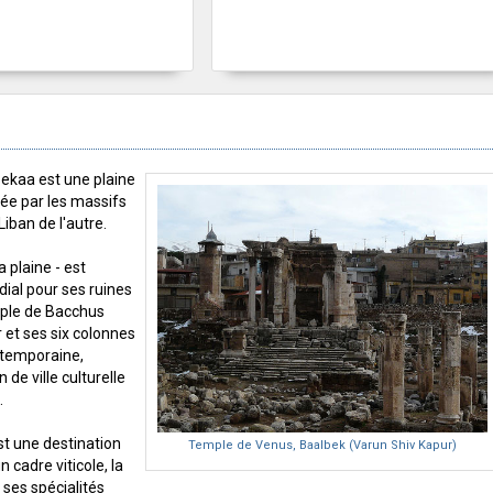
Bekaa est une plaine
ée par les massifs
Liban de l'autre.
a plaine - est
ial pour ses ruines
ple de Bacchus
 et ses six colonnes
ntemporaine,
de ville culturelle
.
t une destination
Temple de Venus, Baalbek (Varun Shiv Kapur)
n cadre viticole, la
ses spécialités