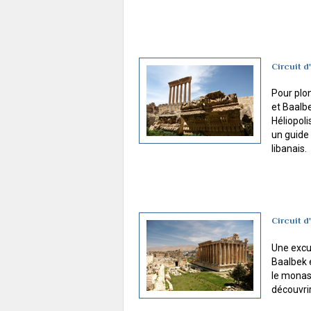
Circuit d
Pour plon
et Baalbe
Héliopoli
un guide
libanais.
Circuit d
Une excur
Baalbek e
le monas
découvrir