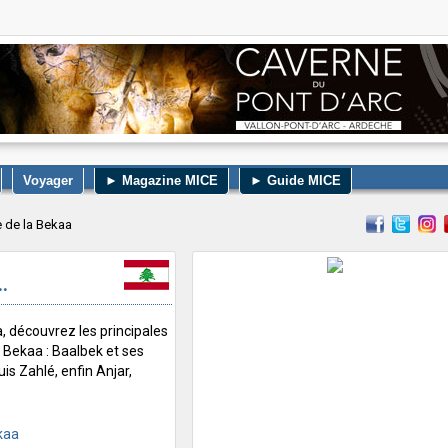
Voyager
► Magazine MICE
► Guide MICE
e de la Bekaa
.
a, découvrez les principales
a Bekaa : Baalbek et ses
is Zahlé, enfin Anjar,
kaa