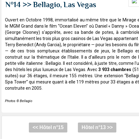
N°14 >> Bellagio, Las Vegas
Ouvert en Octobre 1998, immortalisé au même titre que le Mirage 
le MGM Grand dans le film “Ocean Eleven” où Daniel « Danny » Oce
(George Clooney) s'apprête, avec sa bande de potes, à cambriol
simultanément les trois plus gros casinos de Las Vegas appartenant
Terry Benedict (Andy Garcia), le propriétaire — pour les besoins du fi
— de ces trois somptueux établissements de jeux, le Bellagio e
construit sur la thématique de l'Italie. Il a d’ailleurs pris le nom de 
petite ville italienne : Bellagio. Il est considéré, à juste titre, comme l'
des hôtels les plus luxueux de Las Vegas. Avec
3 933 chambres
(51
suites) sur 36 étages, il mesure 155 mètres. Une extension “Bellag
Spa Tower” qui mesure quant à elle 119 mètres pour 33 étages a é
construite en 2005.
Photos © Bellagio
<< Hôtel n°15
Hôtel n°13 >>