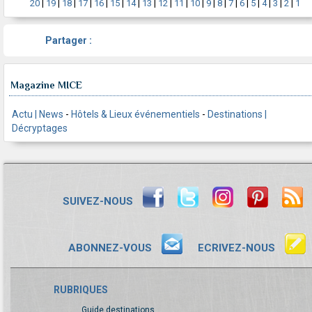
20
|
19
|
18
|
17
|
16
|
15
|
14
|
13
|
12
|
11
|
10
|
9
|
8
|
7
|
6
|
5
|
4
|
3
|
2
|
1
Partager :
Magazine MICE
Actu | News
-
Hôtels & Lieux événementiels
-
Destinations |
Décryptages
SUIVEZ-NOUS
ABONNEZ-VOUS
ECRIVEZ-NOUS
RUBRIQUES
Guide destinations