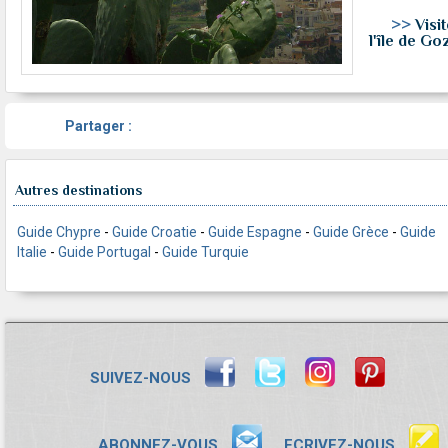
>>
Visit
l'île de Go
Partager :
Autres destinations
Guide Chypre
-
Guide Croatie
-
Guide Espagne
-
Guide Grèce
-
Guide
Italie
-
Guide Portugal
-
Guide Turquie
SUIVEZ-NOUS
ABONNEZ-VOUS
ECRIVEZ-NOUS