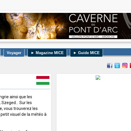
Voyager
► Magazine MICE
► Guide MICE
grie ainsi que les
 Szeged... Sur les
ie, vous trouverez les
 petit visuel de la météo à