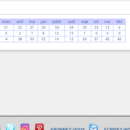
mars
avril
mai
juin
juillet
août
sept
oct
nov
déc
21
22
27
33
34
34
29
23
13
6
0
2
7
8
12
13
7
0
0
-5
4
38
33
52
19
13
60
57
45
43
ABONNEZ-VOUS
ECRIVEZ-N