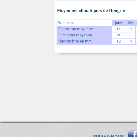
Moyennes climatiques de Hongrie
Budapest
janv
fév
T° maxima moyenne
11
19
T° minima moyenne
-9
0
Pluviométrie en mm
12
19
SUIVEZ-NOUS